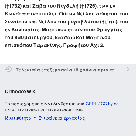
(†1732) καί Σάβα του Νιγδελή (†1726), των εν
Κωνσταντινουπόλει. Οσίων Νείλου ασκητού, του
Σιναΐτου και Νείλου του μυροβλύτου (†ε΄αι.), του
εκ Κυνουρίας. Μαρτίνου επισκόπου Φραγγίας
του θαυματουργού, Ιωάσαφ και Μαρτίνου
επισκόπου Ταρακίνης. Προφήτου Αχιά.
από τον την
Τελευταία επεξεργασία 18 χρόνια πριν
OrthodoxWiki
Το περιεχόμενο είναι διαθέσιμο υπό
GFDL / CC by-sa
εκτός αν αναφέρεται διαφορετικά.
Ιδιωτικότητα
Επιφάνεια εργασίας