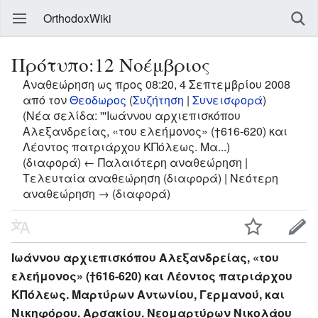
OrthodoxWiki
Πρότυπο:12 Νοέμβριος
Αναθεώρηση ως προς 08:20, 4 Σεπτεμβρίου 2008
από τον
Θεοδωρος
(
Συζήτηση
|
Συνεισφορά
)
(Νέα σελίδα: '''Ιωάννου αρχιεπισκόπου
Αλεξανδρείας, «του ελεήμονος» (†616-620) και
Λέοντος πατριάρχου ΚΠόλεως. Μα...)
(διαφορά) ← Παλαιότερη αναθεώρηση |
Τελευταία αναθεώρηση (διαφορά) | Νεότερη
αναθεώρηση → (διαφορά)
Ιωάννου αρχιεπισκόπου Αλεξανδρείας, «του
ελεήμονος» (†616-620) και Λέοντος πατριάρχου
ΚΠόλεως. Μαρτύρων Αντωνίου, Γερμανού, και
Νικηφόρου. Αρσακίου. Νεομαρτύρων Νικολάου