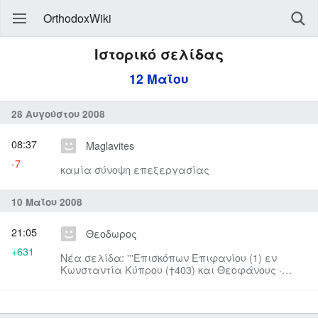
OrthodoxWiki
Ιστορικό σελίδας
12 Μαΐου
28 Αυγούστου 2008
08:37
Maglavites
-7
καμία σύνοψη επεξεργασίας
10 Μαΐου 2008
21:05
Θεοδωρος
+631
Νέα σελίδα: '''Επισκόπων Επιφανίου (1) εν
Κωνσταντία Κύπρου (†403) και Θεοφάνους ·
Γερμανού πατριάρχου Κων/πό...