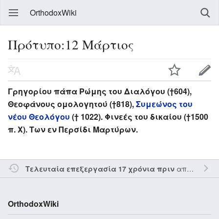
OrthodoxWiki
Πρότυπο:12 Μάρτιος
Γρηγορίου πάπα Ρώμης του Διαλόγου (†604),
Θεοφάνους ομολογητού (†818),
Συμεώνος του
νέου Θεολόγου
(† 1022). Φινεές του δικαίου (†1500
π. Χ). Των εν Περσίδι Μαρτύρων.
από τον την
Τελευταία επεξεργασία 17 χρόνια πριν
OrthodoxWiki