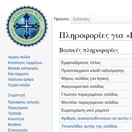
Πρότυπο
Συζήτηση
Πληροφορίες για «
Μετάβαση σε:
πλοήγηση
,
αναζήτηση
Βασικές πληροφορίες
Αρχική σελίδα
Εμφανιζόμενος τίτλος
Κατάλογος λημμάτων
Βασικές κατηγορίες
Προεπιλεγμένο κλειδί ταξινόμησης
Νέα λήμματα
Μήκος σελίδας (σε bytes)
Αξιόλογα άρθρα
Τυχαία σελίδα
Αναγνωριστικό σελίδας
Γλώσσα περιεχομένου σελίδας
Συμμετοχή
Μοντέλο περιεχομένου σελίδας
Πρόσφατες αλλαγές
Περιεχόμενα
Ευρετηρίαση από ρομπότ
Τράπεζα
Αριθμός ανακατευθύνσεων σε αυτήν τ
Κοινότητα
Βοήθεια
Υποσελίδες αυτής της σελίδας
Επικοινωνία