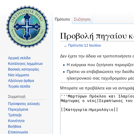
Πρότυπο
Συζήτηση
Προβολή πηγαίου κ
←
Πρότυπο:12 Ιουλίου
Μετάβαση σε:
πλοήγηση
,
αναζήτηση
Δεν έχετε την άδεια να τροποποιήσετε 
Αρχική σελίδα
Κατάλογος λημμάτων
Η ενέργεια που ζητήσατε περιορίζε
Βασικές κατηγορίες
Πρέπει να επιβεβαιώσετε την διεύθ
Νέα λήμματα
ηλεκτρονικού σας ταχυδρομείου μ
Αξιόλογα άρθρα
Τυχαία σελίδα
Μπορείτε να προβάλετε και να αντιγράψ
Συμμετοχή
Πρόσφατες αλλαγές
Περιεχόμενα
Τράπεζα
Κοινότητα
Βοήθεια
Επικοινωνία