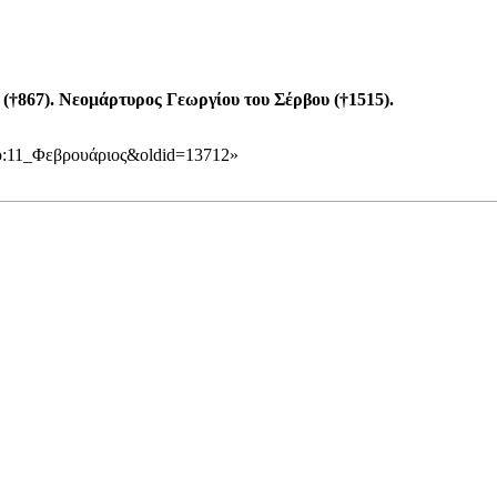
(†867). Νεομάρτυρος Γεωργίου του Σέρβου (†1515).
τυπο:11_Φεβρουάριος&oldid=13712
»