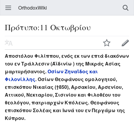
OrthodoxWiki
Πρότυπο:11 Οκτωβρίου
Αποστόλου Φιλίππου, ενός εκ των επτά διακόνων
του εν Τράλλεσιν (Άϊδινίω ) της Μικράς Ασίας
μαρτυρήσαντος.
Οσίων Ζηναΐδος και
Φιλονίλλης
. Οσίων Θεοφάνους ομολογητού,
επισκόπου Νικαίας (†850), Αρσακίου, Αρσενίου,
Αττικού, Νεκταρίου, Σισινίου και Φιλοθέου του
θεολόγου, πατριαρχών Κπόλεως. Θεοφάνους
επισκόπου Σολέας και Ιωνά του εν Περγάμω της
Κύπρου.