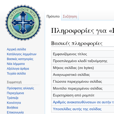
Πρότυπο
Συζήτηση
Πληροφορίες για «
Μετάβαση σε:
πλοήγηση
,
αναζήτηση
Βασικές πληροφορίες
Αρχική σελίδα
Εμφανιζόμενος τίτλος
Κατάλογος λημμάτων
Βασικές κατηγορίες
Προεπιλεγμένο κλειδί ταξινόμησης
Νέα λήμματα
Μήκος σελίδας (σε bytes)
Αξιόλογα άρθρα
Τυχαία σελίδα
Αναγνωριστικό σελίδας
Γλώσσα περιεχομένου σελίδας
Συμμετοχή
Μοντέλο περιεχομένου σελίδας
Πρόσφατες αλλαγές
Περιεχόμενα
Ευρετηρίαση από ρομπότ
Τράπεζα
Αριθμός ανακατευθύνσεων σε αυτήν τ
Κοινότητα
Βοήθεια
Υποσελίδες αυτής της σελίδας
Επικοινωνία