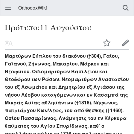
OrthodoxWiki
Πρότυπο:11 Αυγούστου
Μαρτύρων Εύπλου του διακόνου (†304), Γαΐου,
Γαϊανού, Ζήνωνος, Μακαρίου. Μάρκου και
Νεοφύτου. Όσιομαρτύρων Βασιλείου και
Θεοδώρου των Ρώσων. Νεομαρτύρων Αναστασίου
του εξ Ασωμάτου και Δημητρίου εξ Αγιάσου της
νήσου Λέσβου καταγόμενων και εν Κασαμπά της
Μικράς Ασίας αθλησάντων (†1816). Νήφωνος,
πατριάρχου Κων/λεως, του από Θεσ/κης (†1460).
Οσίου Πασσαρίωνος. Ανάμνησις του εν Κέρκυρα
θαύματος του Αγίου Σπυρίδωνος, καθ` ο
απηλλάγη η πόλις το 1716 της πολιορκίας των