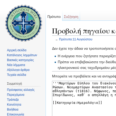
Πρότυπο
Συζήτηση
Προβολή πηγαίου κ
←
Πρότυπο:11 Αυγούστου
Μετάβαση σε:
πλοήγηση
,
αναζήτηση
Δεν έχετε την άδεια να τροποποιήσετε 
Αρχική σελίδα
Κατάλογος λημμάτων
Η ενέργεια που ζητήσατε περιορίζε
Βασικές κατηγορίες
Πρέπει να επιβεβαιώσετε την διεύθ
Νέα λήμματα
ηλεκτρονικού σας ταχυδρομείου μ
Αξιόλογα άρθρα
Τυχαία σελίδα
Μπορείτε να προβάλετε και να αντιγράψ
Συμμετοχή
Πρόσφατες αλλαγές
Περιεχόμενα
Τράπεζα
Κοινότητα
Βοήθεια
Επικοινωνία