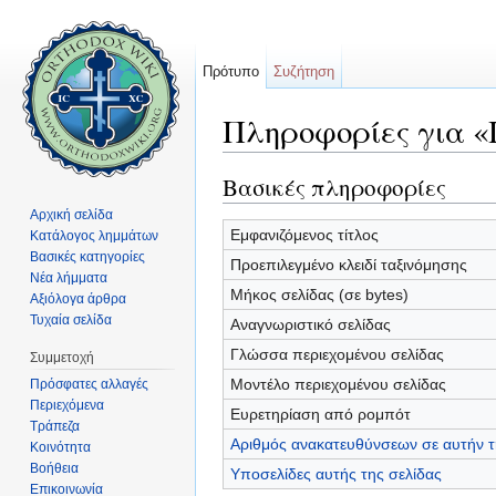
Πρότυπο
Συζήτηση
Πληροφορίες για «
Μετάβαση σε:
πλοήγηση
,
αναζήτηση
Βασικές πληροφορίες
Αρχική σελίδα
Εμφανιζόμενος τίτλος
Κατάλογος λημμάτων
Βασικές κατηγορίες
Προεπιλεγμένο κλειδί ταξινόμησης
Νέα λήμματα
Μήκος σελίδας (σε bytes)
Αξιόλογα άρθρα
Τυχαία σελίδα
Αναγνωριστικό σελίδας
Γλώσσα περιεχομένου σελίδας
Συμμετοχή
Μοντέλο περιεχομένου σελίδας
Πρόσφατες αλλαγές
Περιεχόμενα
Ευρετηρίαση από ρομπότ
Τράπεζα
Αριθμός ανακατευθύνσεων σε αυτήν τ
Κοινότητα
Βοήθεια
Υποσελίδες αυτής της σελίδας
Επικοινωνία