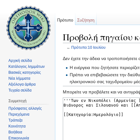
Πρότυπο
Συζήτηση
Προβολή πηγαίου κ
←
Πρότυπο:10 Ιουλίου
Μετάβαση σε:
πλοήγηση
,
αναζήτηση
Δεν έχετε την άδεια να τροποποιήσετε 
Αρχική σελίδα
Κατάλογος λημμάτων
Η ενέργεια που ζητήσατε περιορίζε
Βασικές κατηγορίες
Πρέπει να επιβεβαιώσετε την διεύθ
Νέα λήμματα
ηλεκτρονικού σας ταχυδρομείου μ
Αξιόλογα άρθρα
Τυχαία σελίδα
Μπορείτε να προβάλετε και να αντιγράψ
Συμμετοχή
Πρόσφατες αλλαγές
Περιεχόμενα
Τράπεζα
Κοινότητα
Βοήθεια
Επικοινωνία