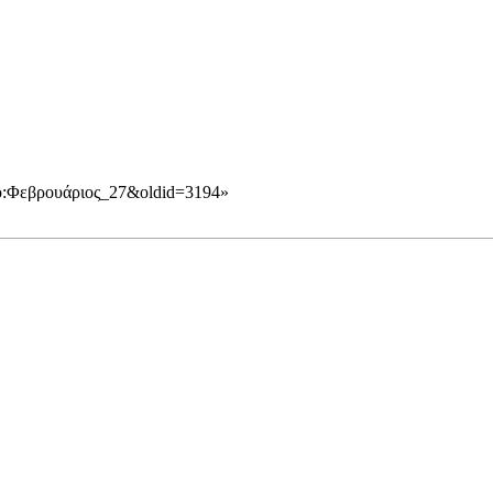
τυπο:Φεβρουάριος_27&oldid=3194
»