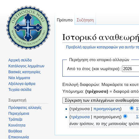
Πρότυπο
Συζήτηση
Ιστορικό αναθεωρή
Προβολή αρχείων καταγραφών για αυτήν τη
Μετάβαση σε:
πλοήγηση
,
αναζήτηση
Περιήγηση στο ιστορικό αλλαγών
Αρχική σελίδα
Κατάλογος λημμάτων
Από το έτος (και νωρίτερα):
Βασικές κατηγορίες
Νέα λήμματα
Αξιόλογα άρθρα
Επιλογή διαφορών: Μαρκάρετε τα κουτά
Τυχαία σελίδα
Υπόμνημα:
(τρέχουσα)
= διαφορά από 
Συμμετοχή
Πρόσφατες αλλαγές
(τρέχουσα |
προηγούμενη
)
1
Περιεχόμενα
(
τρέχουσα
| προηγούμενη)
1
Τράπεζα
έναν τρόπον, το της μετανοίας τρόπον"
Κοινότητα
Βοήθεια
Επικοινωνία