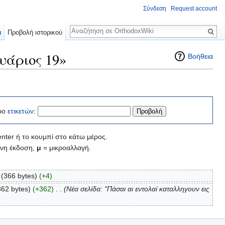
Σύνδεση
Request account
Αναζήτηση
α
Προβολή ιστορικού
υάριος 19»
Βοήθεια
ρο
ετικετών
:
nter ή το κουμπί στο κάτω μέρος.
νη έκδοση,
μ
= μικροαλλαγή.
(366 bytes)
(+4)
362 bytes)
(+362)
‎
. .
(Νέα σελίδα: "Πάσαι αι εντολαί καταλληγουν εις