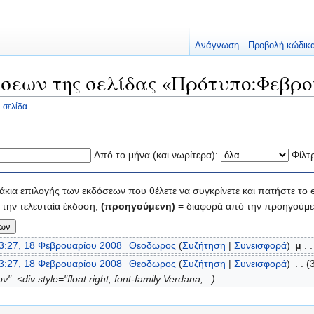
Ανάγνωση
Προβολή κώδικ
σεων της σελίδας «Πρότυπο:Φεβρο
 σελίδα
Από το μήνα (και νωρίτερα):
Φίλτ
κια επιλογής των εκδόσεων που θέλετε να συγκρίνετε και πατήστε το e
την τελευταία έκδοση,
(προηγούμενη)
= διαφορά από την προηγούμε
3:27, 18 Φεβρουαρίου 2008
‎
Θεοδωρος
(
Συζήτηση
|
Συνεισφορά
)
‎
μ
. .
3:27, 18 Φεβρουαρίου 2008
‎
Θεοδωρος
(
Συζήτηση
|
Συνεισφορά
)
‎
. .
(
. <div style="float:right; font-family:Verdana,...)