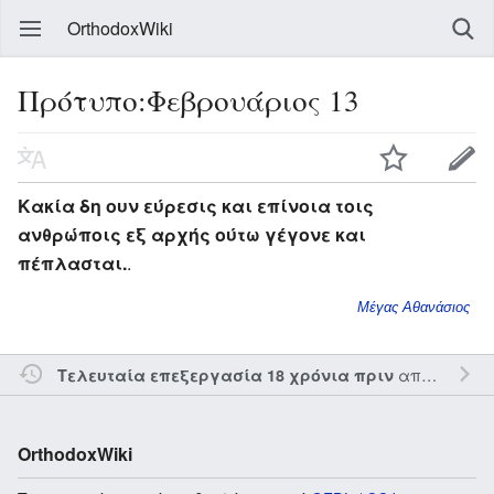
OrthodoxWiki
Πρότυπο:Φεβρουάριος 13
Κακία δη ουν εύρεσις και επίνοια τοις
ανθρώποις εξ αρχής ούτω γέγονε και
πέπλασται.
.
Μέγας Αθανάσιος
από τον την
Τελευταία επεξεργασία 18 χρόνια πριν
OrthodoxWiki