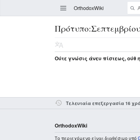
OrthodoxWiki
Πρότυπο:Σεπτεμβρίου
Επεξεργασία
Ούτε γνώσις άνευ πίστεως, ούθ 
Τελευταία επεξεργασία 16 χρ
OrthodoxWiki
Το περιεχόμενο είναι διαθέσιμο υπό