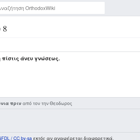
 8
Παρακολούθηση της σελίδας
η πίστις άνευ γνώσεως.
από τον την
Θεοδωρος
όνια πριν
GFDL / CC by-sa
εκτός αν αναφέρεται διαφορετικά.