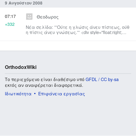
9 Αυγούστου 2008
07:17
Θεοδωρος
+332
Νέα σελίδα: '''Ούτε η γλώσις άνευ πίστεως, ούθ
η πίστις άνευ γνώσεως.''' <div style="float:right;
font-family:Verdana, Arial, Helvetica, sans-se...
OrthodoxWiki
Το περιεχόμενο είναι διαθέσιμο υπό
GFDL / CC by-sa
εκτός αν αναφέρεται διαφορετικά.
Ιδιωτικότητα
Επιφάνεια εργασίας