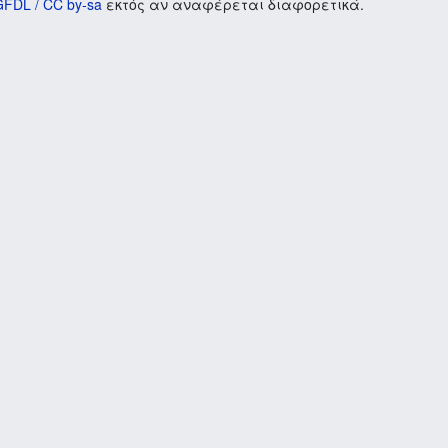
GFDL / CC by-sa
εκτός αν αναφέρεται διαφορετικά.