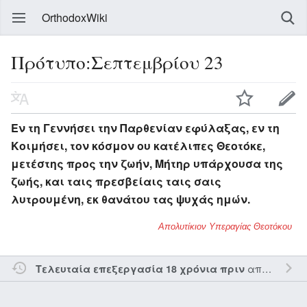
OrthodoxWiki
Πρότυπο:Σεπτεμβρίου 23
Εν τη Γεννήσει την Παρθενίαν εφύλαξας, εν τη
Κοιμήσει, τον κόσμον ου κατέλιπες Θεοτόκε,
μετέστης προς την ζωήν, Μήτηρ υπάρχουσα της
ζωής, και ταις πρεσβείαις ταις σαις
λυτρουμένη, εκ θανάτου τας ψυχάς ημών.
Απολυτίκιον Υπεραγίας Θεοτόκου
από τον την
Τελευταία επεξεργασία 18 χρόνια πριν