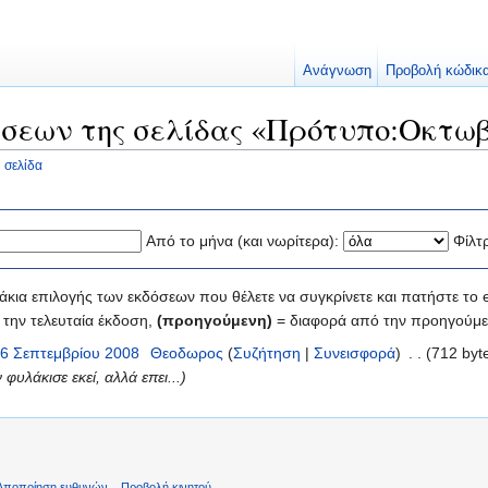
Ανάγνωση
Προβολή κώδικ
σεων της σελίδας «Πρότυπο:Οκτωβ
 σελίδα
Από το μήνα (και νωρίτερα):
Φίλτ
κια επιλογής των εκδόσεων που θέλετε να συγκρίνετε και πατήστε το e
την τελευταία έκδοση,
(προηγούμενη)
= διαφορά από την προηγούμε
26 Σεπτεμβρίου 2008
‎
Θεοδωρος
(
Συζήτηση
|
Συνεισφορά
)
‎
. .
(712 byt
φυλάκισε εκεί, αλλά επει...)
Αποποίηση ευθυνών
Προβολή κινητού