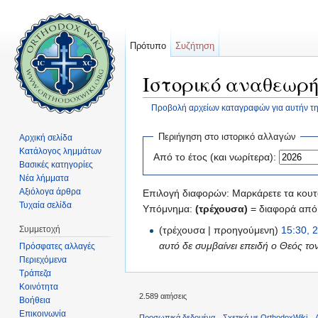
Πρότυπο
Συζήτηση
Ιστορικό αναθεωρή
Προβολή αρχείων καταγραφών για αυτήν τη
Μετάβαση σε:
πλοήγηση
,
αναζήτηση
Περιήγηση στο ιστορικό αλλαγών
Αρχική σελίδα
Κατάλογος λημμάτων
Από το έτος (και νωρίτερα):
Βασικές κατηγορίες
Νέα λήμματα
Αξιόλογα άρθρα
Επιλογή διαφορών: Μαρκάρετε τα κουτά
Τυχαία σελίδα
Υπόμνημα:
(τρέχουσα)
= διαφορά από 
Συμμετοχή
(τρέχουσα | προηγούμενη)
15:30, 
αυτό δε συμβαίνει επειδή ο Θεός τον 
Πρόσφατες αλλαγές
Περιεχόμενα
Τράπεζα
Κοινότητα
2.589 αιτήσεις
Βοήθεια
Επικοινωνία
Προσωπικά δεδομένα
Σχετικά με OrthodoxWiki