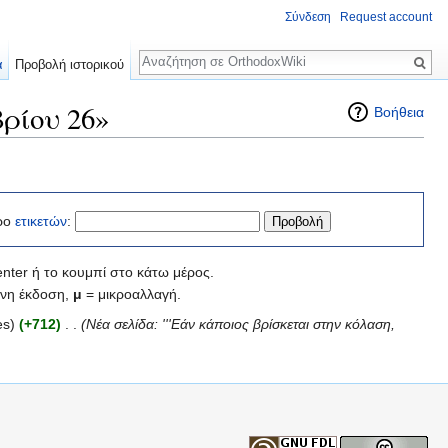
Σύνδεση
Request account
Αναζήτηση
α
Προβολή ιστορικού
ρίου 26»
Βοήθεια
ρο
ετικετών
:
nter ή το κουμπί στο κάτω μέρος.
νη έκδοση,
μ
= μικροαλλαγή.
es)
(+712)
‎
. .
(Νέα σελίδα: '''Εάν κάποιος βρίσκεται στην κόλαση,