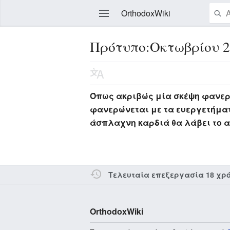
OrthodoxWiki
Πρότυπο:Οκτωβρίου 2
Επεξεργασία
Όπως ακριβώς μία σκέψη φανερών
φανερώνεται με τα ευεργετήματ
άσπλαχνη καρδιά θα λάβει το α
Τελευταία επεξεργασία 18 χρ
OrthodoxWiki