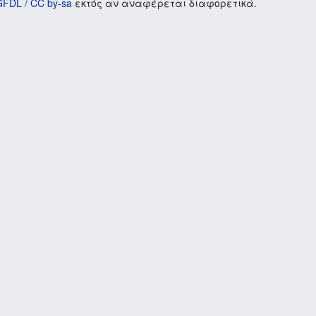
GFDL / CC by-sa
εκτός αν αναφέρεται διαφορετικά.