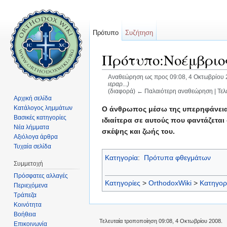
Πρότυπο
Συζήτηση
Πρότυπο:Νοέμβριος
Αναθεώρηση ως προς 09:08, 4 Οκτωβρίου 
ιεραρ...)
(διαφορά) ← Παλαιότερη αναθεώρηση | Τελ
Αρχική σελίδα
Μετάβαση σε:
πλοήγηση
,
αναζήτηση
Κατάλογος λημμάτων
Ο άνθρωπος μέσω της υπερηφάνειας 
Βασικές κατηγορίες
ιδιαίτερα σε αυτούς που φαντάζεται
Νέα λήμματα
σκέψης και ζωής του.
Αξιόλογα άρθρα
Τυχαία σελίδα
Κατηγορία
:
Πρότυπα φθεγμάτων
Συμμετοχή
Πρόσφατες αλλαγές
Κατηγορίες
>
OrthodoxWiki
>
Κατηγορ
Περιεχόμενα
Τράπεζα
Κοινότητα
Βοήθεια
Τελευταία τροποποίηση 09:08, 4 Οκτωβρίου 2008.
Επικοινωνία