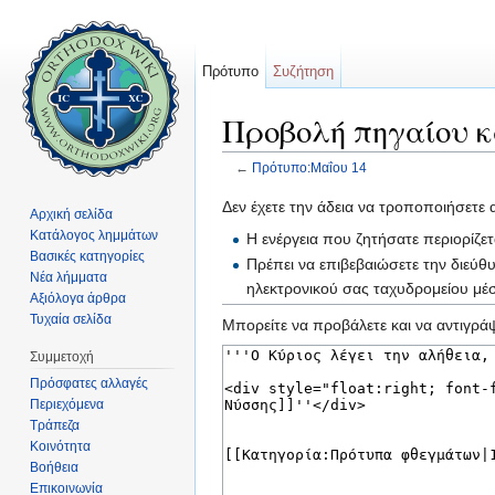
Πρότυπο
Συζήτηση
Προβολή πηγαίου κ
←
Πρότυπο:Μαΐου 14
Μετάβαση σε:
πλοήγηση
,
αναζήτηση
Δεν έχετε την άδεια να τροποποιήσετε 
Αρχική σελίδα
Κατάλογος λημμάτων
Η ενέργεια που ζητήσατε περιορίζε
Βασικές κατηγορίες
Πρέπει να επιβεβαιώσετε την διεύθ
Νέα λήμματα
ηλεκτρονικού σας ταχυδρομείου μ
Αξιόλογα άρθρα
Τυχαία σελίδα
Μπορείτε να προβάλετε και να αντιγράψ
Συμμετοχή
Πρόσφατες αλλαγές
Περιεχόμενα
Τράπεζα
Κοινότητα
Βοήθεια
Επικοινωνία