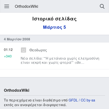
OrthodoxWiki
Ιστορικό σελίδας
Μάρτιος 5
4 Μαρτίου 2008
01:12
Θεοδωρος
+340
Νέα σελίδα: '''Η μετάνοια χωρίς ελεημοσύνη
είναι νεκρή και χωρίς φτερά''' <div
style="float:right; font-family:Verdana, Arial, Helvetica,
sa...
OrthodoxWiki
Το περιεχόμενο είναι διαθέσιμο υπό
GFDL / CC by-sa
εκτός αν αναφέρεται διαφορετικά.