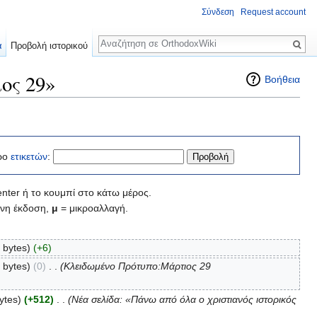
Σύνδεση
Request account
Αναζήτηση
α
Προβολή ιστορικού
ος 29»
Βοήθεια
ρο
ετικετών
:
nter ή το κουμπί στο κάτω μέρος.
νη έκδοση,
μ
= μικροαλλαγή.
 bytes)
(+6)
 bytes)
(0)
‎
. .
(Κλειδωμένο Πρότυπο:Μάρτιος 29
ytes)
(+512)
‎
. .
(Νέα σελίδα: «Πάνω από όλα ο χριστιανός ιστορικός