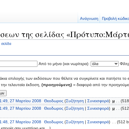
Ανάγνωση
Προβολή κώδικ
σεων της σελίδας «Πρότυπο:Μάρτι
 σελίδα
Από το μήνα (και νωρίτερα):
Φίλτ
κια επιλογής των εκδόσεων που θέλετε να συγκρίνετε και πατήστε το e
την τελευταία έκδοση,
(προηγούμενη)
= διαφορά από την προηγούμε
1:49, 27 Μαρτίου 2008
‎
Θεοδωρος
(
Συζήτηση
|
Συνεισφορά
)
‎
μ
. .
(518
1:49, 27 Μαρτίου 2008
‎
Θεοδωρος
(
Συζήτηση
|
Συνεισφορά
)
‎
μ
. .
(512
1:48, 27 Μαρτίου 2008
‎
Θεοδωρος
(
Συζήτηση
|
Συνεισφορά
)
‎
. .
(512 b
στορία σαν μυστήριο και ...)