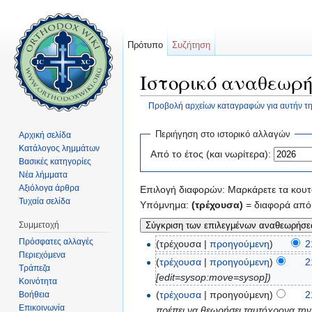
Πρότυπο
Συζήτηση
Ιστορικό αναθεωρή
Προβολή αρχείων καταγραφών για αυτήν τη
Μετάβαση σε:
πλοήγηση
,
αναζήτηση
Περιήγηση στο ιστορικό αλλαγών
Αρχική σελίδα
Κατάλογος λημμάτων
Από το έτος (και νωρίτερα):
Βασικές κατηγορίες
Νέα λήμματα
Αξιόλογα άρθρα
Επιλογή διαφορών: Μαρκάρετε τα κουτά
Τυχαία σελίδα
Υπόμνημα:
(τρέχουσα)
= διαφορά από 
Συμμετοχή
Πρόσφατες αλλαγές
(τρέχουσα |
προηγούμενη
)
2
Περιεχόμενα
(
τρέχουσα
|
προηγούμενη
)
2
Τράπεζα
[edit=sysop:move=sysop])
Κοινότητα
(
τρέχουσα
| προηγούμενη)
2
Βοήθεια
Επικοινωνία
πρέπει να θεωρήσει ταυτόχρονα την ι