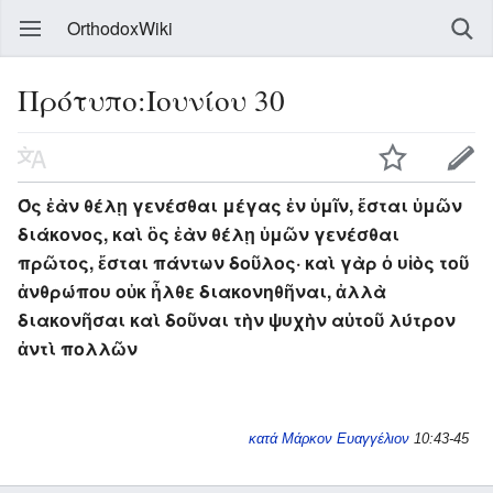
OrthodoxWiki
Πρότυπο:Ιουνίου 30
Ός ἐὰν θέλῃ γενέσθαι μέγας ἐν ὑμῖν, ἔσται ὑμῶν
διάκονος, καὶ ὃς ἐὰν θέλῃ ὑμῶν γενέσθαι
πρῶτος, ἔσται πάντων δοῦλος· καὶ γὰρ ὁ υἱὸς τοῦ
ἀνθρώπου οὐκ ἦλθε διακονηθῆναι, ἀλλὰ
διακονῆσαι καὶ δοῦναι τὴν ψυχὴν αὐτοῦ λύτρον
ἀντὶ πολλῶν
κατά Μάρκον Ευαγγέλιον
10:43-45