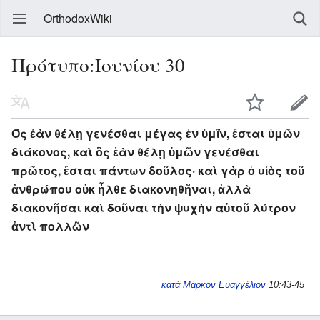
OrthodoxWiki
Πρότυπο:Ιουνίου 30
Ός ἐὰν θέλῃ γενέσθαι μέγας ἐν ὑμῖν, ἔσται ὑμῶν
διάκονος, καὶ ὃς ἐὰν θέλῃ ὑμῶν γενέσθαι
πρῶτος, ἔσται πάντων δοῦλος· καὶ γὰρ ὁ υἱὸς τοῦ
ἀνθρώπου οὐκ ἦλθε διακονηθῆναι, ἀλλὰ
διακονῆσαι καὶ δοῦναι τὴν ψυχὴν αὐτοῦ λύτρον
ἀντὶ πολλῶν
κατά Μάρκον Ευαγγέλιον
10:43-45