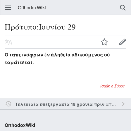
OrthodoxWiki
Πρότυπο:Ιουνίου 29
Ο ταπεινόφρων ἐν ἀληθείᾳ ἀδικούμενος οὐ
ταράττεται.
Ισαάκ ο Σύρος
από τον την
Τελευταία επεξεργασία 18 χρόνια πριν
OrthodoxWiki