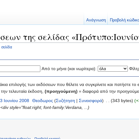
Ανάγνωση
Προβολή κώδικ
σεων της σελίδας «Πρότυπο:Ιουνίο
 σελίδα
Από το μήνα (και νωρίτερα):
Φίλτ
κια επιλογής των εκδόσεων που θέλετε να συγκρίνετε και πατήστε το e
την τελευταία έκδοση,
(προηγούμενη)
= διαφορά από την προηγούμε
13 Ιουνίου 2008
‎
Θεοδωρος
(
Συζήτηση
|
Συνεισφορά
)
‎
. .
(343 bytes)
(+
<div style="float:right; font-family:Verdana, ...)
Αποποίηση ευθυνών
Προβολή κινητού