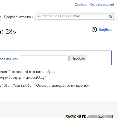
Σύνδεση
Request account
Αναζήτηση
α
Προβολή ιστορικού
υ 28»
Βοήθεια
ρο
ετικετών
:
nter ή το κουμπί στο κάτω μέρος.
νη έκδοση,
μ
= μικροαλλαγή.
343)
‎
. .
(Νέα σελίδα: '''Όποιος πειρασμός κι αν βρει τον