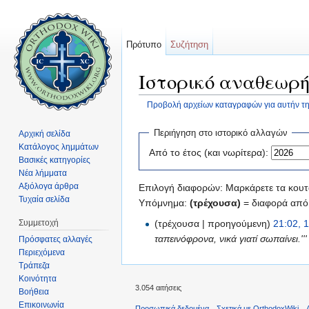
Πρότυπο
Συζήτηση
Ιστορικό αναθεωρή
Προβολή αρχείων καταγραφών για αυτήν τη
Μετάβαση σε:
πλοήγηση
,
αναζήτηση
Περιήγηση στο ιστορικό αλλαγών
Αρχική σελίδα
Κατάλογος λημμάτων
Από το έτος (και νωρίτερα):
Βασικές κατηγορίες
Νέα λήμματα
Αξιόλογα άρθρα
Επιλογή διαφορών: Μαρκάρετε τα κουτά
Τυχαία σελίδα
Υπόμνημα:
(τρέχουσα)
= διαφορά από 
Συμμετοχή
(τρέχουσα | προηγούμενη)
21:02, 
ταπεινόφρονα, νικά γιατί σωπαίνει.''' 
Πρόσφατες αλλαγές
Περιεχόμενα
Τράπεζα
Κοινότητα
3.054 αιτήσεις
Βοήθεια
Επικοινωνία
Προσωπικά δεδομένα
Σχετικά με OrthodoxWiki