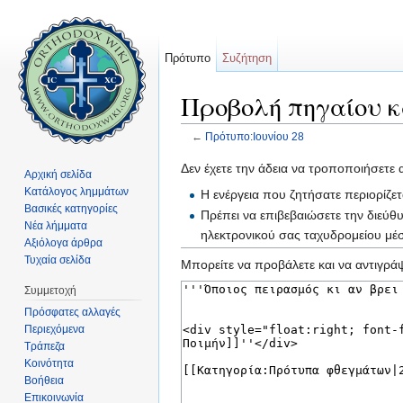
Πρότυπο
Συζήτηση
Προβολή πηγαίου κ
←
Πρότυπο:Ιουνίου 28
Μετάβαση σε:
πλοήγηση
,
αναζήτηση
Δεν έχετε την άδεια να τροποποιήσετε 
Αρχική σελίδα
Κατάλογος λημμάτων
Η ενέργεια που ζητήσατε περιορίζε
Βασικές κατηγορίες
Πρέπει να επιβεβαιώσετε την διεύθ
Νέα λήμματα
ηλεκτρονικού σας ταχυδρομείου μ
Αξιόλογα άρθρα
Τυχαία σελίδα
Μπορείτε να προβάλετε και να αντιγράψ
Συμμετοχή
Πρόσφατες αλλαγές
Περιεχόμενα
Τράπεζα
Κοινότητα
Βοήθεια
Επικοινωνία