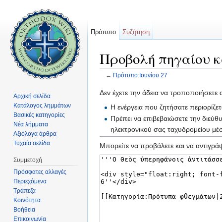
Πρότυπο
Συζήτηση
Προβολή πηγαίου κ
←
Πρότυπο:Ιουνίου 27
Μετάβαση σε:
πλοήγηση
,
αναζήτηση
Δεν έχετε την άδεια να τροποποιήσετε 
Αρχική σελίδα
Κατάλογος λημμάτων
Η ενέργεια που ζητήσατε περιορίζε
Βασικές κατηγορίες
Πρέπει να επιβεβαιώσετε την διεύθ
Νέα λήμματα
ηλεκτρονικού σας ταχυδρομείου μ
Αξιόλογα άρθρα
Τυχαία σελίδα
Μπορείτε να προβάλετε και να αντιγράψ
Συμμετοχή
Πρόσφατες αλλαγές
Περιεχόμενα
Τράπεζα
Κοινότητα
Βοήθεια
Επικοινωνία