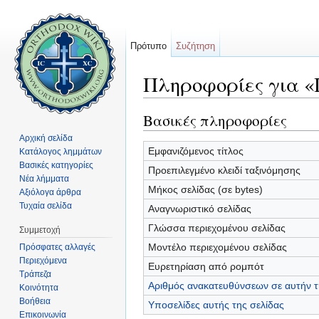
Πρότυπο
Συζήτηση
Πληροφορίες για «
Μετάβαση σε:
πλοήγηση
,
αναζήτηση
Βασικές πληροφορίες
Αρχική σελίδα
Εμφανιζόμενος τίτλος
Κατάλογος λημμάτων
Βασικές κατηγορίες
Προεπιλεγμένο κλειδί ταξινόμησης
Νέα λήμματα
Μήκος σελίδας (σε bytes)
Αξιόλογα άρθρα
Τυχαία σελίδα
Αναγνωριστικό σελίδας
Γλώσσα περιεχομένου σελίδας
Συμμετοχή
Μοντέλο περιεχομένου σελίδας
Πρόσφατες αλλαγές
Περιεχόμενα
Ευρετηρίαση από ρομπότ
Τράπεζα
Αριθμός ανακατευθύνσεων σε αυτήν τ
Κοινότητα
Βοήθεια
Υποσελίδες αυτής της σελίδας
Επικοινωνία