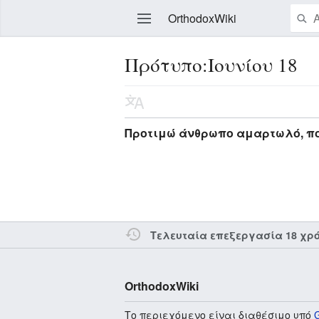
OrthodoxWiki
Πρότυπο:Ιουνίου 18
Επεξεργασία
Προτιμώ άνθρωπο αμαρτωλό, που
Τελευταία επεξεργασία 18 χρ
OrthodoxWiki
Το περιεχόμενο είναι διαθέσιμο υπό