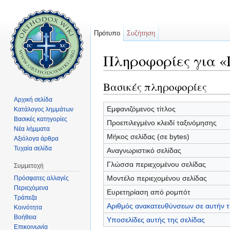
Πρότυπο
Συζήτηση
Πληροφορίες για «
Μετάβαση σε:
πλοήγηση
,
αναζήτηση
Βασικές πληροφορίες
Αρχική σελίδα
Εμφανιζόμενος τίτλος
Κατάλογος λημμάτων
Βασικές κατηγορίες
Προεπιλεγμένο κλειδί ταξινόμησης
Νέα λήμματα
Μήκος σελίδας (σε bytes)
Αξιόλογα άρθρα
Τυχαία σελίδα
Αναγνωριστικό σελίδας
Γλώσσα περιεχομένου σελίδας
Συμμετοχή
Μοντέλο περιεχομένου σελίδας
Πρόσφατες αλλαγές
Περιεχόμενα
Ευρετηρίαση από ρομπότ
Τράπεζα
Αριθμός ανακατευθύνσεων σε αυτήν τ
Κοινότητα
Βοήθεια
Υποσελίδες αυτής της σελίδας
Επικοινωνία