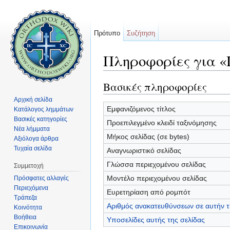
Πρότυπο
Συζήτηση
Πληροφορίες για «
Μετάβαση σε:
πλοήγηση
,
αναζήτηση
Βασικές πληροφορίες
Αρχική σελίδα
Εμφανιζόμενος τίτλος
Κατάλογος λημμάτων
Βασικές κατηγορίες
Προεπιλεγμένο κλειδί ταξινόμησης
Νέα λήμματα
Μήκος σελίδας (σε bytes)
Αξιόλογα άρθρα
Τυχαία σελίδα
Αναγνωριστικό σελίδας
Γλώσσα περιεχομένου σελίδας
Συμμετοχή
Μοντέλο περιεχομένου σελίδας
Πρόσφατες αλλαγές
Περιεχόμενα
Ευρετηρίαση από ρομπότ
Τράπεζα
Αριθμός ανακατευθύνσεων σε αυτήν τ
Κοινότητα
Βοήθεια
Υποσελίδες αυτής της σελίδας
Επικοινωνία