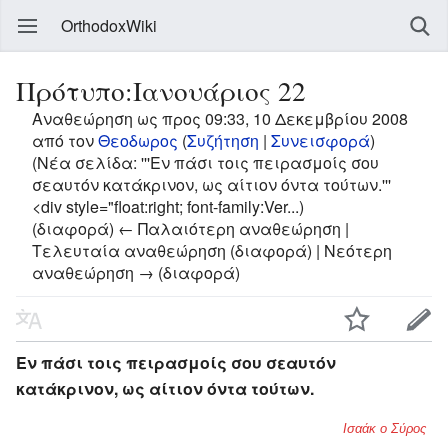
OrthodoxWiki
Πρότυπο:Ιανουάριος 22
Αναθεώρηση ως προς 09:33, 10 Δεκεμβρίου 2008
από τον
Θεοδωρος
(
Συζήτηση
|
Συνεισφορά
)
(Νέα σελίδα: '''Εν πάσι τοις πειρασμοίς σου
σεαυτόν κατάκρινον, ως αίτιον όντα τούτων.'''
<div style="float:right; font-family:Ver...)
(διαφορά) ← Παλαιότερη αναθεώρηση |
Τελευταία αναθεώρηση (διαφορά) | Νεότερη
αναθεώρηση → (διαφορά)
Εν πάσι τοις πειρασμοίς σου σεαυτόν
κατάκρινον, ως αίτιον όντα τούτων.
Ισαάκ ο Σύρος