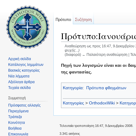
Πρότυπο
Συζήτηση
Πρότυπο:Ιανουάριο
Αναθεώρηση ως προς 16:47, 9 Δεκεμβρίου
ψυχής...)
(διαφορά) ← Παλαιότερη αναθεώρηση | Τελ
Αρχική σελίδα
Μετάβαση σε:
πλοήγηση
,
αναζήτηση
Κατάλογος λημμάτων
Πηγή των λογισμών είναι και οι δα
Βασικές κατηγορίες
της φαντασίας.
Νέα λήμματα
Αξιόλογα άρθρα
Κατηγορία
:
Πρότυπα φθεγμάτων
Τυχαία σελίδα
Συμμετοχή
Κατηγορίες
>
OrthodoxWiki
>
Κατηγορ
Πρόσφατες αλλαγές
Περιεχόμενα
Τράπεζα
Κοινότητα
Τελευταία τροποποίηση 16:47, 9 Δεκεμβρίου 2008.
Βοήθεια
3.341 αιτήσεις
Επικοινωνία