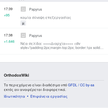
17:39
Papyrus
+95
καμία σύνοψη επεξεργασίας
μ
17:38
Papyrus
+1.646
Νέα σελίδα: ====Διαρχία==== <div
style="padding:2px;margin-top:2px; border:1px solid
silver;padding:10px;"> <div style="text-align: left;
margin: 0px; padding: 1px; padding-left:...
OrthodoxWiki
Το περιεχόμενο είναι διαθέσιμο υπό
GFDL / CC by-sa
εκτός αν αναφέρεται διαφορετικά.
Ιδιωτικότητα
Επιφάνεια εργασίας