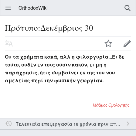
OrthodoxWiki
Πρότυπο:Δεκέμβριος 30
Ου τα χρήματα κακά, αλλ η φιλαργυρία...Ει δε
τούτο, ουδέν εν τοις ούσιν κακόν, ει μη η
παράχρησις, ήτις συμβαίνει εκ της του νου
αμελείας περί την φυσικήν γεωργίαν.
Μάξιμος Ομολογητής
από τον την
Τελευταία επεξεργασία 18 χρόνια πριν