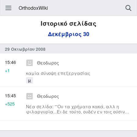
OrthodoxWiki
Ιστορικό σελίδας
Δεκέμβριος 30
29 Οκτωβρίου 2008
15:46
Θεοδωρος
+1
καμία σύνοψη επεξεργασίας
μ
15:45
Θεοδωρος
+525
Νέα σελίδα: '''Ου τα χρήματα κακά, αλλ η
φιλαργυρία...Ει δε τούτο, ουδέν εν τοις ούσιν
κακόν, ει μη η παράχρησις, ...