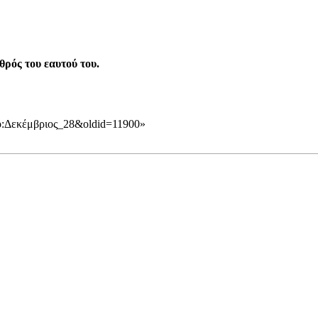
θρός του εαυτού του.
υπο:Δεκέμβριος_28&oldid=11900
»