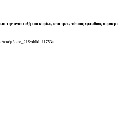
 και την ανάπτυξή του κυρίως από τρεις τύπους εμπαθούς συμπερ
υπο:Δεκέμβριος_21&oldid=11753
»