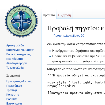
Πρότυπο
Συζήτηση
Προβολή πηγαίου κ
←
Πρότυπο:Δεκέμβριος 20
Μετάβαση σε:
πλοήγηση
,
αναζήτηση
Δεν έχετε την άδεια να τροποποιήσετε 
Αρχική σελίδα
Κατάλογος λημμάτων
Η ενέργεια που ζητήσατε περιορίζε
Βασικές κατηγορίες
Πρέπει να επιβεβαιώσετε την διεύθ
Νέα λήμματα
ηλεκτρονικού σας ταχυδρομείου μ
Αξιόλογα άρθρα
Τυχαία σελίδα
Μπορείτε να προβάλετε και να αντιγράψ
Συμμετοχή
Πρόσφατες αλλαγές
Περιεχόμενα
Τράπεζα
Κοινότητα
Βοήθεια
Επικοινωνία