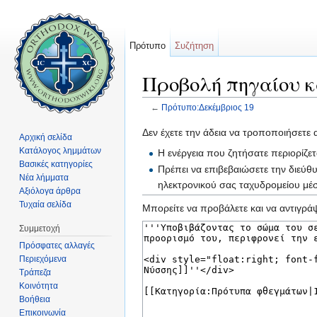
Πρότυπο
Συζήτηση
Προβολή πηγαίου κ
←
Πρότυπο:Δεκέμβριος 19
Μετάβαση σε:
πλοήγηση
,
αναζήτηση
Δεν έχετε την άδεια να τροποποιήσετε 
Αρχική σελίδα
Κατάλογος λημμάτων
Η ενέργεια που ζητήσατε περιορίζε
Βασικές κατηγορίες
Πρέπει να επιβεβαιώσετε την διεύθ
Νέα λήμματα
ηλεκτρονικού σας ταχυδρομείου μ
Αξιόλογα άρθρα
Τυχαία σελίδα
Μπορείτε να προβάλετε και να αντιγράψ
Συμμετοχή
Πρόσφατες αλλαγές
Περιεχόμενα
Τράπεζα
Κοινότητα
Βοήθεια
Επικοινωνία