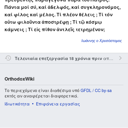
Πάντα μοί σύ, καί ἀδελφός, καί συγκληρονόμος,
καί φίλος καί μέλος. Τί πλέον θέλεις ; Τί τόν
οὕτω φιλοῦντα ἀποστρέφῃ ; Τί τῷ κόσμῳ
κάμνεις ; Τί εἰς πίθον ἀντλεῖς τετρημένον;
Ιωάννης ο Χρυσόστομος
από τον την
Τελευταία επεξεργασία 18 χρόνια πριν
OrthodoxWiki
Το περιεχόμενο είναι διαθέσιμο υπό
GFDL / CC by-sa
εκτός αν αναφέρεται διαφορετικά.
Ιδιωτικότητα
Επιφάνεια εργασίας