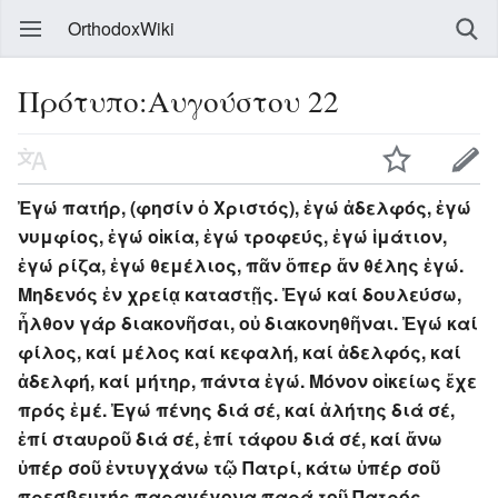
OrthodoxWiki
Πρότυπο:Αυγούστου 22
Ἐγώ πατήρ, (φησίν ὁ Χριστός), ἐγώ ἀδελφός, ἐγώ
νυμφίος, ἐγώ οἰκία, ἐγώ τροφεύς, ἐγώ ἱμάτιον,
ἐγώ ρίζα, ἐγώ θεμέλιος, πᾶν ὅπερ ἄν θέλης ἐγώ.
Μηδενός ἐν χρείᾳ καταστῇς. Ἐγώ καί δουλεύσω,
ἦλθον γάρ διακονῆσαι, οὐ διακονηθῆναι. Ἐγώ καί
φίλος, καί μέλος καί κεφαλή, καί ἀδελφός, καί
ἀδελφή, καί μήτηρ, πάντα ἐγώ. Μόνον οἰκείως ἔχε
πρός ἐμέ. Ἐγώ πένης διά σέ, καί ἀλήτης διά σέ,
ἐπί σταυροῦ διά σέ, ἐπί τάφου διά σέ, καί ἄνω
ὑπέρ σοῦ ἐντυγχάνω τῷ Πατρί, κάτω ὑπέρ σοῦ
πρεσβευτής παραγέγονα παρά τοῦ Πατρός.