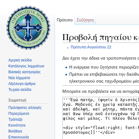
Πρότυπο
Συζήτηση
Προβολή πηγαίου κ
←
Πρότυπο:Αυγούστου 22
Μετάβαση σε:
πλοήγηση
,
αναζήτηση
Δεν έχετε την άδεια να τροποποιήσετε 
Αρχική σελίδα
Κατάλογος λημμάτων
Η ενέργεια που ζητήσατε περιορίζε
Βασικές κατηγορίες
Πρέπει να επιβεβαιώσετε την διεύθ
Νέα λήμματα
ηλεκτρονικού σας ταχυδρομείου μ
Αξιόλογα άρθρα
Τυχαία σελίδα
Μπορείτε να προβάλετε και να αντιγράψ
Συμμετοχή
Πρόσφατες αλλαγές
Περιεχόμενα
Τράπεζα
Κοινότητα
Βοήθεια
Επικοινωνία