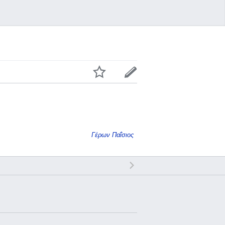
Γέρων Παΐσιος