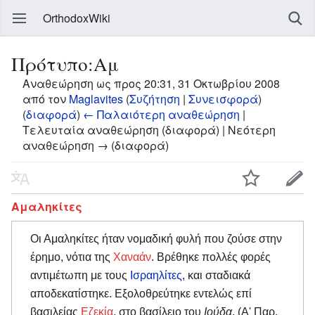
OrthodoxWiki
Πρότυπο:Αμ
Αναθεώρηση ως προς 20:31, 31 Οκτωβρίου 2008
από τον
Maglavites
(
Συζήτηση
|
Συνεισφορά
)
(
διαφορά
)
← Παλαιότερη αναθεώρηση
|
Τελευταία αναθεώρηση (διαφορά) | Νεότερη
αναθεώρηση → (διαφορά)
Αμαληκίτες
Οι Αμαληκίτες ήταν νομαδική φυλή που ζούσε στην
έρημο, νότια της
Χαναάν
. Βρέθηκε πολλές φορές
αντιμέτωπη με τους
Ισραηλίτες
, και σταδιακά
αποδεκατίστηκε. Εξολοθρεύτηκε εντελώς επί
βασιλείας
Εζεκία
, στο βασίλειο του
Ιούδα
. (Α' Παρ.