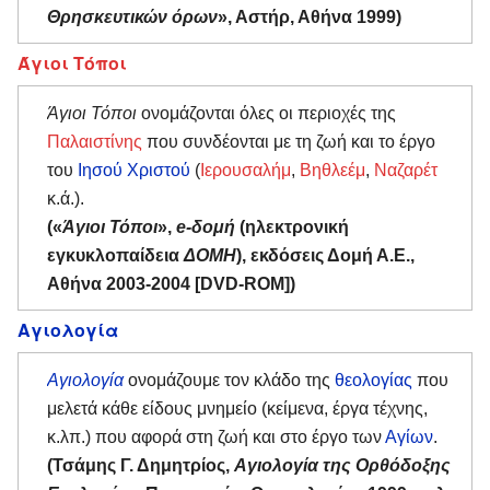
Θρησκευτικών όρων
», Αστήρ, Αθήνα 1999)
Άγιοι Τόποι
Άγιοι Τόποι
ονομάζονται όλες οι περιοχές της
Παλαιστίνης
που συνδέονται με τη ζωή και το έργο
του
Ιησού Χριστού
(
Ιερουσαλήμ
,
Βηθλεέμ
,
Ναζαρέτ
κ.ά.).
(«
Άγιοι Τόποι
»,
e-δομή
(ηλεκτρονική
εγκυκλοπαίδεια
ΔΟΜΗ
), εκδόσεις Δομή Α.Ε.,
Αθήνα 2003-2004 [DVD-ROM])
Αγιολογία
Αγιολογία
ονομάζουμε τον κλάδο της
θεολογίας
που
μελετά κάθε είδους μνημείο (κείμενα, έργα τέχνης,
κ.λπ.) που αφορά στη ζωή και στο έργο των
Αγίων
.
(Τσάμης Γ. Δημητρίος,
Αγιολογία της Ορθόδοξης