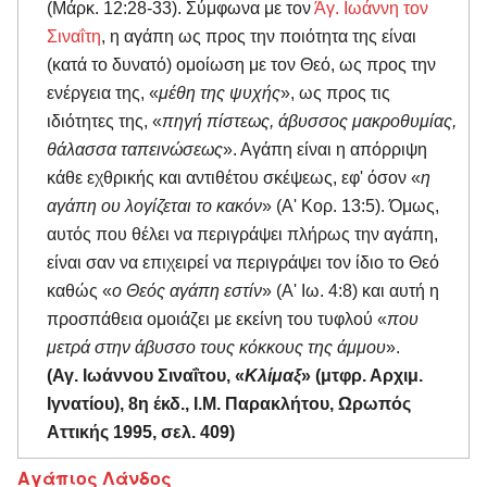
(Μάρκ. 12:28-33). Σύμφωνα με τον
Άγ. Ιωάννη τον
Σιναΐτη
, η αγάπη ως προς την ποιότητα της είναι
(κατά το δυνατό) ομοίωση με τον Θεό, ως προς την
ενέργεια της, «
μέθη της ψυχής
», ως προς τις
ιδιότητες της, «
πηγή πίστεως, άβυσσος μακροθυμίας,
θάλασσα ταπεινώσεως
». Αγάπη είναι η απόρριψη
κάθε εχθρικής και αντιθέτου σκέψεως, εφ' όσον «
η
αγάπη ου λογίζεται το κακόν
» (Α' Κορ. 13:5). Όμως,
αυτός που θέλει να περιγράψει πλήρως την αγάπη,
είναι σαν να επιχειρεί να περιγράψει τον ίδιο το Θεό
καθώς «
ο Θεός αγάπη εστίν
» (Α' Ιω. 4:8) και αυτή η
προσπάθεια ομοιάζει με εκείνη του τυφλού «
που
μετρά στην άβυσσο τους κόκκους της άμμου
».
(Αγ. Ιωάννου Σιναΐτου, «
Κλίμαξ
» (μτφρ. Αρχιμ.
Ιγνατίου), 8η έκδ., Ι.Μ. Παρακλήτου, Ωρωπός
Αττικής 1995, σελ. 409)
Αγάπιος Λάνδος