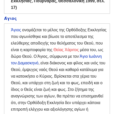
Εκκλησίας
, Πουρναράς, Θεσσαλονίκη 1999, σελ.
17)
Άγιος
Άγιος
ονομάζεται το μέλος της Ορθόδοξης Εκκλησίας
που αγωνίσθηκε και βίωσε το αποτέλεσμα της
ελεύθερης αποδοχής του θελήματος του Θεού, που
είναι η καρποφορία της
Θείας Χάριτος
μέσα του, ως
δώρο Θεού. Ο Άγιος, σύμφωνα με τον
Άγιο Ιωάννη
τον Δαμασκηνό
, είναι διάκονος και φίλος και υιός του
Θεού, έμψυχος ναός Θεού και καθαρό κατάλυμα για
να κατοικήσει ο Κύριος. Βρίσκεται στα χέρια του
Θεού, και υπάρχει στη ζωή και το φως, επειδή και ο
ίδιος ο Θεός είναι ζωή και φως. Στο ζήτημα της
αναγνώρισης των αγίων, θα πρέπει να επισημανθεί
ότι, στην Ορθόδοξη Εκκλησία δεν υπάρχει κάποια
επιτροπή ελέγχου και αξιολόγησης αγίων ή