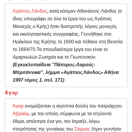
Αγάπιος Λάνδος
, κατά κόσμον
Αθανάσιος Λάνδος
(ο
ίδιος υπογράφει σε όλα τα έργα του ως Αγάπιος
Μοναχός ο Κρής) ήταν διαπρεπής λόγιος μοναχός
και εκκλησιαστικός συγγραφέας. Γεννήθηκε στο
Ηράκλειο της Κρήτης το 1600 και πέθανε στη Βενετία
το 1664/70.Τα σπουδαιότερα έργα του είναι το
Αμαρτωλών Σωτηρία
και το
Γεωπονικόν
.
(Εγκυκλοπαίδεια
"Πάπυρος-Λαρούς-
Μπριτάννικα", λήμμα «
Αγάπιος Λάνδος
» Αθήνα
1997 τόμος 1, σελ. 171)
Άγαρ
Άγαρ
ονομάζονταν η αιγύπτια δούλη του πατριάρχου
Αβραάμ
, με την οποία, σύμφωνα με τα ισχύοντα
έθιμα, απέκτησε ένα γιο, τον Ισμαήλ, λόγω
στειρότητας της γυναίκας του
Σάρρας
(πριν γεννήσει