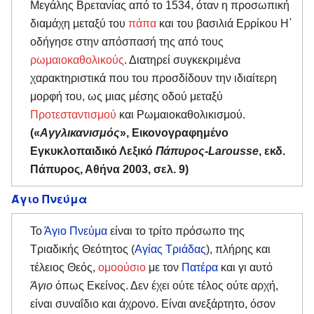
Μεγάλης Βρετανίας από το 1534, όταν η προσωπική
διαμάχη μεταξύ του
πάπα
και του βασιλιά Ερρίκου Η΄
οδήγησε στην απόσπασή της από τους
ρωμαιοκαθολικούς
. Διατηρεί συγκεκριμένα
χαρακτηριστικά που του προσδίδουν την ιδιαίτερη
μορφή του, ως μιας μέσης οδού μεταξύ
Προτεσταντισμού
και Ρωμαιοκαθολικισμού.
(«
Αγγλικανισμός
», Εικονογραφημένο
Εγκυκλοπαιδικό Λεξικό
Πάπυρος-Larousse
, εκδ.
Πάπυρος, Αθήνα 2003, σελ. 9)
Άγιο Πνεύμα
Το
Άγιο Πνεύμα
είναι το τρίτο πρόσωπο της
Τριαδικής Θεότητος (
Αγίας Τριάδας
), πλήρης και
τέλειος Θεός,
ομοούσιο
με τον
Πατέρα
και γι αυτό
Άγιο
όπως Εκείνος. Δεν έχει ούτε τέλος ούτε αρχή,
είναι συναΐδιο και άχρονο. Είναι ανεξάρτητο, όσον