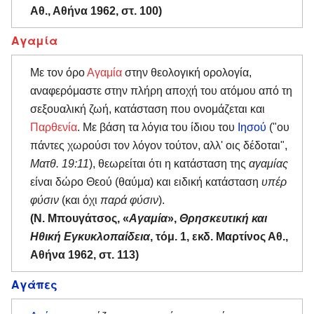
Αθ., Αθήνα 1962, στ. 100)
Αγαμία
Με τον όρο
Αγαμία
στην θεολογική ορολογία,
αναφερόμαστε στην πλήρη αποχή του ατόμου από τη
σεξουαλική ζωή, κατάσταση που ονομάζεται και
Παρθενία
. Με βάση τα λόγια του ίδιου του
Ιησού
("ου
πάντες χωρούσι τον λόγον τούτον, αλλ' οις δέδοται",
Ματθ. 19:11
), θεωρείται ότι η κατάσταση της
αγαμίας
είναι δώρο Θεού (θαύμα) και ειδική κατάσταση
υπέρ
φύσιν
(και όχι
παρά φύσιν
).
(Ν. Μπουγάτσος, «
Αγαμία
»,
Θρησκευτική και
Ηθική Εγκυκλοπαίδεια
, τόμ. 1, εκδ. Μαρτίνος Αθ.,
Αθήνα 1962, στ. 113)
Αγάπες