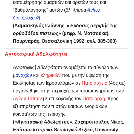
καταμέτρησης αμαρτιών και αρετών τους και
"βαθμολόγησης" αυτών (
βλ. λήμμα
Αγίων
διακήρυξη
)
(Δαμασκηνός Ιωάννης, «
Έκδοσις ακριβής της
ορθοδόξου πίστεως
» (μτφρ. Ν. Ματσούκα),
Πουρναράς, Θεσσαλονίκη 1992, σελ. 385-390)
Αγιοταφική Αδελφότητα
Αγιοταφική Αδελφότητα
ονομάζεται το σύνολο των
μοναχών
και
κληρικών
που με την ύψωση της
Εκκλησίας των Ιεροσολύμων σε
Πατριαρχείο
(4ος αι.)
οργανώθηκε στην περιοχή των προσκυνημάτων των
Αγίων Τόπων
με επικεφαλής τον
Πατριάρχη
, προς
εξυπηρέτηση των πιστών και των ενοριακών
κοινοτήτων της περιοχής.
(«
Αγιοταφική Αδελφότης
», Ζαχαρόπουλος Νίκος,
Επίτομο Ιστορικό-Θεολογικό Λεξικό
, University