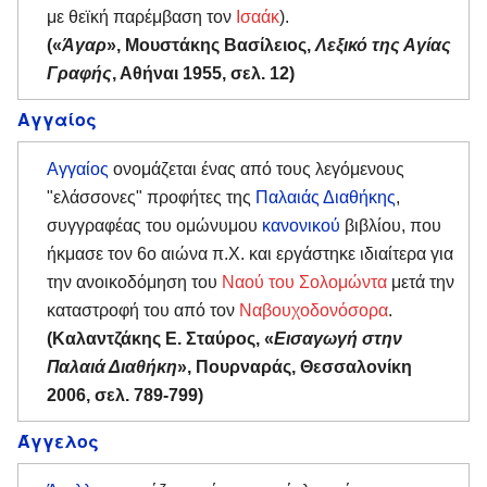
με θεϊκή παρέμβαση τον
Ισαάκ
).
(«
Άγαρ
», Μουστάκης Βασίλειος,
Λεξικό της Αγίας
Γραφής
, Αθήναι 1955, σελ. 12)
Αγγαίος
Αγγαίος
ονομάζεται ένας από τους λεγόμενους
"ελάσσονες" προφήτες της
Παλαιάς Διαθήκης
,
συγγραφέας του ομώνυμου
κανονικού
βιβλίου, που
ήκμασε τον 6ο αιώνα π.Χ. και εργάστηκε ιδιαίτερα για
την ανοικοδόμηση του
Ναού του Σολομώντα
μετά την
καταστροφή του από τον
Ναβουχοδονόσορα
.
(Καλαντζάκης Ε. Σταύρος, «
Εισαγωγή στην
Παλαιά Διαθήκη
», Πουρναράς, Θεσσαλονίκη
2006, σελ. 789-799)
Άγγελος