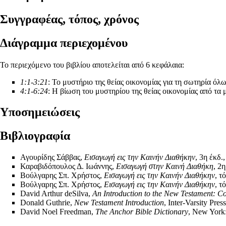
Συγγραφέας, τόπος, χρόνος
Διάγραμμα περιεχομένου
Το περιεχόμενο του βιβλίου αποτελείται από 6 κεφάλαια:
1:1-3:21
: Το μυστήριο της θείας οικονομίας για τη σωτηρία 
4:1-6:24
: Η βίωση του μυστηρίου της θείας οικονομίας από τα
Υποσημειώσεις
Βιβλιογραφία
Αγουρίδης Σάββας,
Εισαγωγή εις την Καινήν Διαθήκην
, 3η έκδ
Καραβιδόπουλος Δ. Ιωάννης,
Εισαγωγή στην Καινή Διαθήκη
, 2
Βούλγαρης Σπ. Χρήστος,
Εισαγωγή εις την Καινήν Διαθήκην
, τ
Βούλγαρης Σπ. Χρήστος,
Εισαγωγή εις την Καινήν Διαθήκην
, τ
David Arthur deSilva,
An Introduction to the New Testament: C
Donald Guthrie,
New Testament Introduction
, Inter-Varsity Pres
David Noel Freedman,
The Anchor Bible Dictionary
, New York