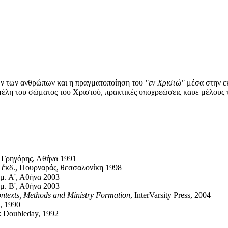
όλων των ανθρώπων και η πραγματοποίηση του
"εν Χριστώ"
μέσα στην ε
 μέλη του σώματος του Χριστού, πρακτικές υποχρεώσεις καυε μέλους
., Γρηγόρης, Αθήνα 1991
η έκδ., Πουρναράς, θεσσαλονίκη 1998
όμ. Α', Αθήνα 2003
όμ. Β', Αθήνα 2003
ontexts, Methods and Ministry Formation
, InterVarsity Press, 2004
s, 1990
: Doubleday, 1992