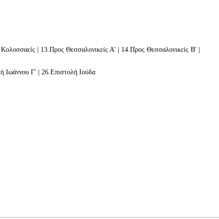
 Κολοσσαείς
| 13.
Προς Θεσσαλονικείς Α'
| 14.
Προς Θεσσαλονικείς Β'
|
ή Ιωάννου Γ'
| 26.
Επιστολή Ιούδα