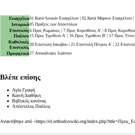
Ευαγγέλια
01.
Κατά Λουκάν Ευαγγέλιον
| 02.
Κατά Μάρκον Ευαγγέλιον
|
Ιστορικά
05.
Πράξεις των Αποστόλων
Επιστολές
6.
Προς Ρωμαίους
| 7.
Προς Κορινθίους Α'
| 8.
Προς Κορινθίου
Παύλου
15.
Προς Τιμόθεον Α'
| 16.
Προς Τιμόθεον Β'
| 17.
Προς Τίτον
Καθολικές
20.
Επιστολή Ιακώβου
| 21.
Επιστολή Πέτρου Α'
| 22.
Επιστολ
Επιστολές
Προφητικά
27.
Αποκάλυψις Ιωάννου
Βλέπε επίσης
Αγία Γραφή
Καινή Διαθήκη
Βιβλικός κανόνας
Απόστολος Παύλος
Ανακτήθηκε από «
https://el.orthodoxwiki.org/index.php?title=Προς