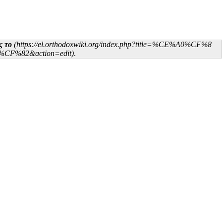
ς το
.