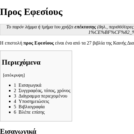
Προς Εφεσίους
Το παρόν λήμμα ή τμήμα του χρήζει
επέκτασης
(δηλ., περισσότερε
Η επιστολή
προς Εφεσίους
είναι ένα από τα 27 βιβλία της
Καινής Δι
Περιεχόμενα
[
απόκρυψη
]
1
Εισαγωγικά
2
Συγγραφέας, τόπος, χρόνος
3
Διάγραμμα περιεχομένου
4
Υποσημειώσεις
5
Βιβλιογραφία
6
Βλέπε επίσης
Εισαγωγικά