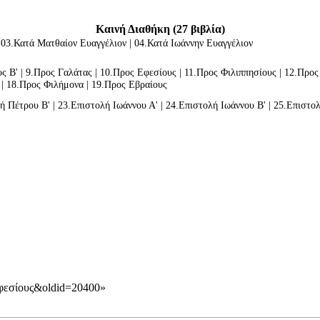
Καινή Διαθήκη (27 βιβλία)
 03.
Κατά Ματθαίον Ευαγγέλιον
| 04.
Κατά Ιωάννην Ευαγγέλιον
ς Β'
| 9.
Προς Γαλάτας
| 10.
Προς Εφεσίους
| 11.
Προς Φιλιππησίους
| 12.
Προς
| 18.
Προς Φιλήμονα
| 19.
Προς Εβραίους
ή Πέτρου Β'
| 23.
Eπιστολή Ιωάννου Α'
| 24.
Eπιστολή Ιωάννου Β'
| 25.
Eπιστολ
_Εφεσίους&oldid=20400
»